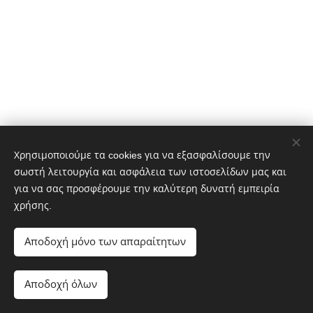
Χρησιμοποιούμε τα cookies για να εξασφαλίσουμε την
σωστή λειτουργία και ασφάλεια των ιστοσελίδων μας και
© 2023 ΑΩ ΕΚΔΟΣΕΙΣ - Διατηρούνται όλα τα δικαιώματα
για να σας προσφέρουμε την καλύτερη δυνατή εμπειρία
Powered by MeLink-U
χρήσης.
ΑΩ Εκδόσεις
Εκδότης
Αποδοχή μόνο των απαραίτητων
Διεύθυνση: Αθ. Μιχάλη 19 190 10 Καλύβια Αττικής
Τηλέφωνο: 6932 616019
Αποδοχή όλων
e-mail: aomegaekdoseis@yahoo.gr
Cookies