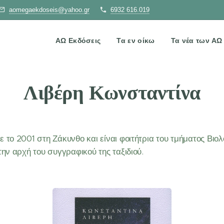
aomegaekdoseis@yahoo.gr
6932 616.019
ΑΩ Εκδόσεις
Τα εν οίκω
Τα νέα των Α
Λιβέρη Κωνσταντίνα
το 2001 στη Ζάκυνθο και είναι φοιτήτρια του τμήματος Βιολ
την αρχή του συγγραφικού της ταξιδιού.