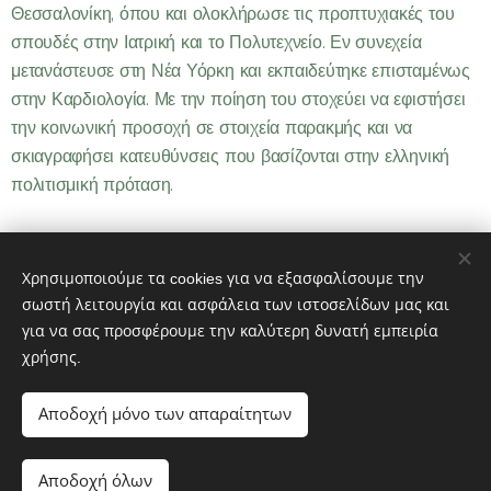
Θεσσαλονίκη, όπου και ολοκλήρωσε τις προπτυχιακές του
σπουδές στην Ιατρική και το Πολυτεχνείο. Εν συνεχεία
μετανάστευσε στη Νέα Υόρκη και εκπαιδεύτηκε επισταμένως
στην Καρδιολογία. Με την ποίηση του στοχεύει να εφιστήσει
την κοινωνική προσοχή σε στοιχεία παρακμής και να
σκιαγραφήσει κατευθύνσεις που βασίζονται στην ελληνική
πολιτισμική πρόταση.
Χρησιμοποιούμε τα cookies για να εξασφαλίσουμε την
σωστή λειτουργία και ασφάλεια των ιστοσελίδων μας και
© 2023 ΑΩ ΕΚΔΟΣΕΙΣ - Διατηρούνται όλα τα δικαιώματα
για να σας προσφέρουμε την καλύτερη δυνατή εμπειρία
Powered by MeLink-U
χρήσης.
ΑΩ Εκδόσεις
Εκδότης
Αποδοχή μόνο των απαραίτητων
Διεύθυνση: Αθ. Μιχάλη 19 190 10 Καλύβια Αττικής
Τηλέφωνο: 6932 616019
Αποδοχή όλων
e-mail: aomegaekdoseis@yahoo.gr
Cookies