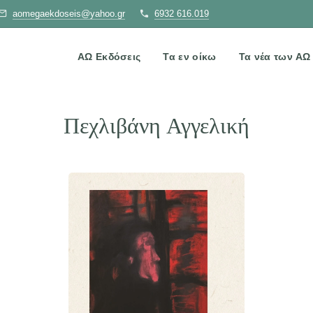
aomegaekdoseis@yahoo.gr
6932 616.019
ΑΩ Εκδόσεις
Τα εν οίκω
Τα νέα των Α
Πεχλιβάνη Αγγελική