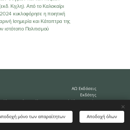
εκδ. Κιχλη). Από το Καλοκαίρι
 2024 κυκλοφόρησε η ποιητική
αρινή Ισημερία και Κάτοπτρα της
ον ιστότοπο Πολιτισμού
ΑΩ Εκδόσεις
Εκδότης
ιεύθυνση: Αθ. Μιχάλη 19 190 10 Καλύβια Αττικής
Τηλέφωνο: 6932 616019
e-mail: aomegaekdoseis@yahoo.gr
Cookies
Αποδοχή μόνο των απαραίτητων
Αποδοχή όλων