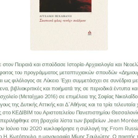
 στον Πειραιά και σπούδασε Ιστορία-Αρχαιολογία και Νεοελ
όφοιτος του προγράμματος μεταπτυχιακών σπουδών «Δημιου
ι ως φιλόλογος σε Λύκειο. Έχει συμμετάσχει σε συνέδρια με 
ενα, βιβλιοκριτικές και ποιήματά της σε περιοδικά έντυπα κα
σχολείο (Μεταίχμιο 2016) σε επιμέλεια της Σοφίας Νικολαΐδ
ους της Δυτικής Αττικής και Δ΄Αθήνας και τα τρία τελευταία
ς στο ΚΕΔΙΒΙΜ του Αριστοτελείου Πανεπιστημίου Θεσσαλονίκ
μπεριλήφθηκε στη βραχεία λίστα των βραβείων Jean Moréas
Τον Ιούνιο του 2020 κυκλοφόρησε η συλλογή της From Russi
ο Η. Κωτόπουλο, η μονογραφία Μίμης Σουλιώτης. Ο ποιητής 