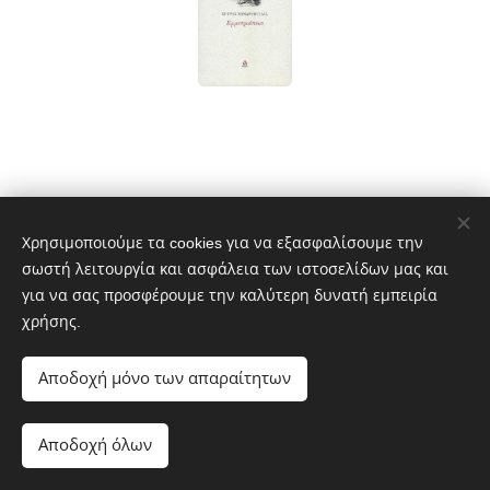
Χρησιμοποιούμε τα cookies για να εξασφαλίσουμε την
σωστή λειτουργία και ασφάλεια των ιστοσελίδων μας και
© 2023 ΑΩ ΕΚΔΟΣΕΙΣ - Διατηρούνται όλα τα δικαιώματα
για να σας προσφέρουμε την καλύτερη δυνατή εμπειρία
Powered by MeLink-U
χρήσης.
ΑΩ Εκδόσεις
Εκδότης
Αποδοχή μόνο των απαραίτητων
Διεύθυνση: Αθ. Μιχάλη 19 190 10 Καλύβια Αττικής
Τηλέφωνο: 6932 616019
Αποδοχή όλων
e-mail: aomegaekdoseis@yahoo.gr
Cookies