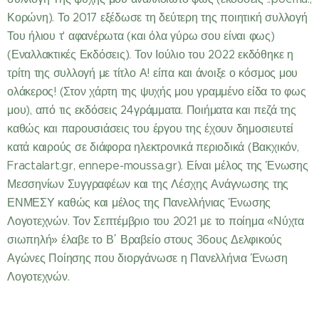
Κορώνη). Το 2017 εξέδωσε τη δεύτερη της ποιητική συλλογή
Του ήλιου τ' αφανέρωτα (και όλα γύρω σου είναι φως)
(Εναλλακτικές Εκδόσεις). Τον Ιούλιο του 2022 εκδόθηκε η
τρίτη της συλλογή με τίτλο Α! είπα και άνοιξε ο κόσμος μου
ολάκερος! (Στον χάρτη της ψυχής μου γραμμένο είδα το φως
μου), από τις εκδόσεις 24γράμματα. Ποιήματα και πεζά της
καθώς και παρουσιάσεις του έργου της έχουν δημοσιευτεί
κατά καιρούς σε διάφορα ηλεκτρονικά περιοδικά (Βακχικόν,
Fractalart.gr, ennepe-moussa.gr). Είναι μέλος της Ένωσης
Μεσσηνίων Συγγραφέων και της Λέσχης Ανάγνωσης της
ΕΝΜΕΣΥ καθώς και μέλος της Πανελλήνιας Ένωσης
Λογοτεχνών. Τον Σεπτέμβριο του 2021 με το ποίημα «Νύχτα
σιωπηλή» έλαβε το Β΄ Βραβείο στους 36ους Δελφικούς
Αγώνες Ποίησης που διοργάνωσε η Πανελλήνια Ένωση
Λογοτεχνών.