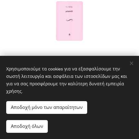
Χρησιμοποιούμε τα cookies για να εξασφαλίσουμε την
σωστή λειτουργία και ασφάλεια των ιστοσελίδων μας και
© 2023 ΑΩ ΕΚΔΟΣΕΙΣ - Διατηρούνται όλα τα δικαιώματα
για να σας προσφέρουμε την καλύτερη δυνατή εμπειρία
Powered by MeLink-U
χρήσης.
ΑΩ Εκδόσεις
Εκδότης
Αποδοχή μόνο των απαραίτητων
Διεύθυνση: Αθ. Μιχάλη 19 190 10 Καλύβια Αττικής
Τηλέφωνο: 6932 616019
Αποδοχή όλων
e-mail: aomegaekdoseis@yahoo.gr
Cookies