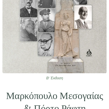
Β' Έκδοση
Μαρκόπουλο Μεσογαίας
& Πόρτο Ράφτη