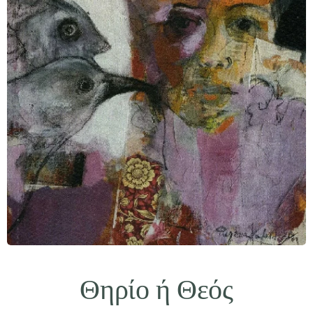
Θηρίο ή Θεός