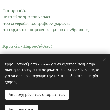
Γιατί τρομάζω
με το πέρασμα του χρόνου
που οι νιφάδες του τραβούν χειμώνες
που έρχονται και φεύγουνε με τους ανθρώπους.
Κριτικές - Παρουσιάσεις:
Χρησιμοποιούμε τα cookies για να εξασφαλίσουμε την
σωστή λειτουργία και ασφάλεια των ιστοσελίδων μας και
© 2023 ΑΩ ΕΚΔΟΣΕΙΣ - Διατηρούνται όλα τα δικαιώματα
για να σας προσφέρουμε την καλύτερη δυνατή εμπειρία
Powered by MeLink-U
χρήσης.
ΑΩ Εκδόσεις
Εκδότης
Αποδοχή μόνο των απαραίτητων
Διεύθυνση: Αθ. Μιχάλη 19 190 10 Καλύβια Αττικής
Τηλέφωνο: 6932 616019
Αποδοχή όλων
e-mail: aomegaekdoseis@yahoo.gr
Cookies