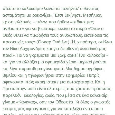
«Τούτο το καλοκαίρι κλείνω τα πενήντα/ ο θάνατος
ασταμάτητα με ροκανίζει». Έτσι ξεκίνησε. Μεσήλικη,
κρίση, αλλαγές – πάνω που ήρθαν «οι δικοί μας
άνθρωποι» για να βιώσουμε εκείνο το πικρό «Όταν ο
Θεός θέλει να τιμωρήσει τους ανθρώπους, εισακούει τις
προσευχές τους» (Όσκαρ Ουάιλντ). Ή, χειρότερα, στέλνει
τον Νίκο Αρχιμανδρίτη και για διευθυντή «ένα δικό μας
παιδί». Για να γκρεμιστεί μια ζωή, αρκεί ένα καλοκαίρι •
και για να αλλάξει μια εφημερίδα χέρια, μερικοί ρούνοι
και λίγα παραισθησιογόνα φυτά. Μια δημοσιογράφος
βιβλίου και η τηλεφωνήτρια στην εφημερίδα Πατρίς
αφηγούνται πώς γκρεμίστηκε μια αυτοκρατορία. Και η
Προσωπαγνωσία είναι όλοι εμείς που χάσαμε πρόσωπα,
παρελθόν, ιδεολογίες, ζωές, που μέσα σε ένα καλοκαίρι
γίναμε «Κανένας», σαν τον Οδυσσέα. Κι όλος ο γνωστός
κόσμος μας «φτιαγμένος για να καταλήξει ένα ωραίο