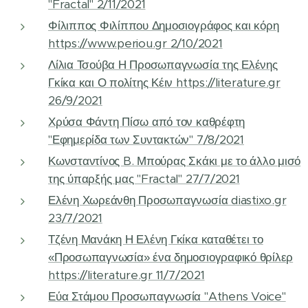
"Fractal" 2/11/2021
Φίλιππος Φιλίππου Δημοσιογράφος και κόρη
https://www.periou.gr 2/10/2021
Λίλια Τσούβα Η Προσωπαγνωσία της Ελένης
Γκίκα και Ο πολίτης Κέιν https://literature.gr
26/9/2021
Χρύσα Φάντη Πίσω από τον καθρέφτη
"Εφημερίδα των Συντακτών" 7/8/2021
Κωνσταντίνος B. Μπούρας Σκάκι με το άλλο μισό
της ύπαρξής μας "Fractal" 27/7/2021
Ελένη Χωρεάνθη Προσωπαγνωσία diastixo.gr
23/7/2021
Τζένη Μανάκη Η Ελένη Γκίκα καταθέτει το
«Προσωπαγνωσία» ένα δημοσιογραφικό θρίλερ
https://literature.gr 11/7/2021
Εύα Στάμου Προσωπαγνωσία "Athens Voice"