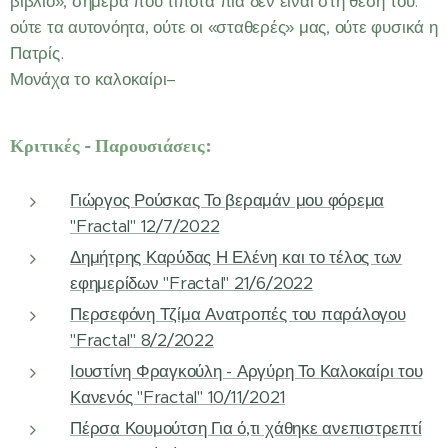
βιβλίο», σήμερα που τίποτα πια δεν είναι στη θέση του:
ούτε τα αυτονόητα, ούτε οι «σταθερές» μας, ούτε φυσικά η
Πατρίς.
Μονάχα το καλοκαίρι–
Κριτικές - Παρουσιάσεις:
Γιώργος Ρούσκας Το βεραμάν μου φόρεμα
"Fractal" 12/7/2022
Δημήτρης Καρύδας Η Ελένη και το τέλος των
εφημερίδων "Fractal" 21/6/2022
Περσεφόνη Τζίμα Ανατροπές του παράλογου
"Fractal" 8/2/2022
Ιουστίνη Φραγκούλη - Αργύρη Το Καλοκαίρι του
Κανενός "Fractal" 10/11/2021
Πέρσα Κουμούτση Για ό,τι χάθηκε ανεπιστρεπτί