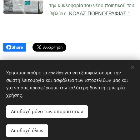
την κυκλοφορία του νέου ποιητικού του
βιβλίου:
"ΚΟΛΑΖ ΠΟΡΝΟΓΡΑΦΙΑΣ "
Share
Χρησιμοποιούμε τα cookies για να εξασφαλίσουμε την
σωστή λειτουργία και ασφάλεια των ιστοσελίδων μας και
© 2023 ΑΩ ΕΚΔΟΣΕΙΣ - Διατηρούνται όλα τα δικαιώματα
για να σας προσφέρουμε την καλύτερη δυνατή εμπειρία
Powered by MeLink-U
χρήσης.
ΑΩ Εκδόσεις
Εκδότης
Αποδοχή μόνο των απαραίτητων
Διεύθυνση: Αθ. Μιχάλη 19 190 10 Καλύβια Αττικής
Τηλέφωνο: 6932 616019
Αποδοχή όλων
e-mail: aomegaekdoseis@yahoo.gr
Cookies