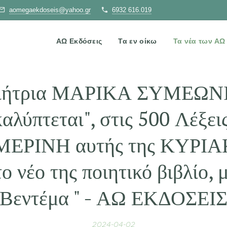
aomegaekdoseis@yahoo.gr
6932 616.019
ΑΩ Εκδόσεις
Τα εν οίκω
Τα νέα των Α
οιήτρια ΜΑΡΙΚΑ ΣΥΜΕΩΝ
αλύπτεται", στις 500 Λέξει
ΡΙΝΗ αυτής της ΚΥΡΙΑΚ
 νέο της ποιητικό βιβλίο, μ
Βεντέμα " - ΑΩ ΕΚΔΟΣΕΙ
2024-04-02