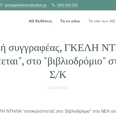
aomegaekdoseis@yahoo.gr
6932 616.019
ΑΩ Εκδόσεις
Τα εν οίκω
Τα νέα των Α
λή συγγραφέας, ΓΚΕΛΗ Ν
εται", στο "βιβλιοδρόμιο" 
Σ/Κ
2025-03-12
Η ΝΤΗΛΙΑ "αποκαλύπτεται",στο "βιβλιοδρόμιο" στα ΝΕΑ του