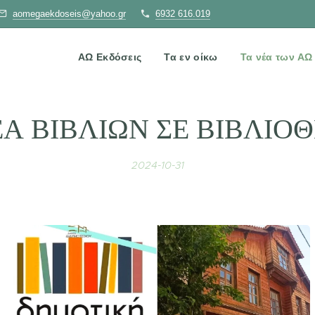
aomegaekdoseis@yahoo.gr
6932 616.019
ΑΩ Εκδόσεις
Τα εν οίκω
Τα νέα των Α
Α ΒΙΒΛΙΩΝ ΣΕ ΒΙΒΛΙΟ
2024-10-31