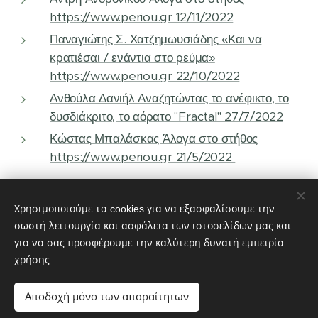
https://www.periou.gr 12/11/2022
Παναγιώτης Σ. Χατζημωυσιάδης «Και να
κρατιέσαι / ενάντια στο ρεύμα»
https://www.periou.gr 22/10/2022
Ανθούλα Δανιήλ Αναζητώντας το ανέφικτο, το
δυσδιάκριτο, το αόρατο "Fractal" 27/7/2022
Κώστας Μπαλάσκας Άλογα στο στήθος
https://www.periou.gr 21/5/2022
Χρησιμοποιούμε τα cookies για να εξασφαλίσουμε την
σωστή λειτουργία και ασφάλεια των ιστοσελίδων μας και
© 2023 ΑΩ ΕΚΔΟΣΕΙΣ - Διατηρούνται όλα τα δικαιώματα
για να σας προσφέρουμε την καλύτερη δυνατή εμπειρία
Powered by MeLink-U
χρήσης.
ΑΩ Εκδόσεις
Εκδότης
Αποδοχή μόνο των απαραίτητων
Διεύθυνση: Αθ. Μιχάλη 19 190 10 Καλύβια Αττικής