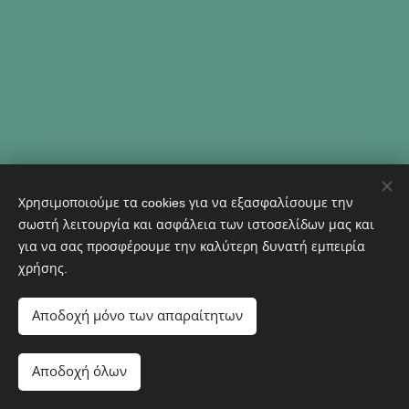
Χρησιμοποιούμε τα cookies για να εξασφαλίσουμε την
σωστή λειτουργία και ασφάλεια των ιστοσελίδων μας και
© 2023 ΑΩ ΕΚΔΟΣΕΙΣ - Διατηρούνται όλα τα δικαιώματα
για να σας προσφέρουμε την καλύτερη δυνατή εμπειρία
Powered by MeLink-U
χρήσης.
ΑΩ Εκδόσεις
Εκδότης
Αποδοχή μόνο των απαραίτητων
Διεύθυνση: Αθ. Μιχάλη 19 190 10 Καλύβια Αττικής
Τηλέφωνο: 6932 616019
Αποδοχή όλων
e-mail: aomegaekdoseis@yahoo.gr
Cookies